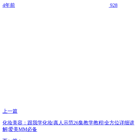
4年前
928
上一篇
化妆美容：跟我学化妆|真人示范26集教学教程|全方位详细讲
解|爱美MM必备