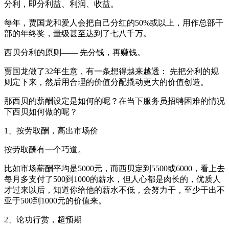
分利，即分利益、利润、收益。
每年，贾国龙和爱人会把自己分红的50%或以上，用作总部干
部的年终奖，量级甚至达到了七八千万。
西贝分利的原则—— 先分钱，再赚钱。
贾国龙做了32年生意，有一条想得越来越透： 先把分利的规
则定下来，然后用合理的价值分配撬动更大的价值创造。
那西贝的薪酬设定是如何的呢？在当下服务员招聘困难的情况
下西贝如何做的呢？
1、按劳取酬，高出市场价
按劳取酬有一个巧道。
比如市场薪酬平均是5000元，而西贝定到5500或6000，看上去
每月多支付了500到1000的薪水，但人心都是肉长的，优质人
才过来以后，知道你给他的薪水不低，会努力干，至少干出不
亚于500到1000元的价值来。
2、论功行赏，超预期