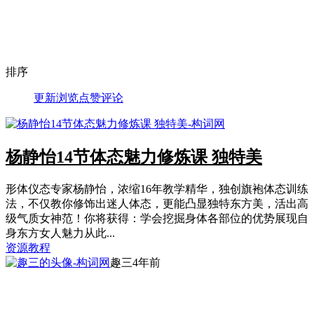
排序
更新
浏览
点赞
评论
杨静怡14节体态魅力修炼课 独特美
形体仪态专家杨静怡，浓缩16年教学精华，独创旗袍体态训练
法，不仅教你修饰出迷人体态，更能凸显独特东方美，活出高
级气质女神范！你将获得：学会挖掘身体各部位的优势展现自
身东方女人魅力从此...
资源教程
趣三
4年前