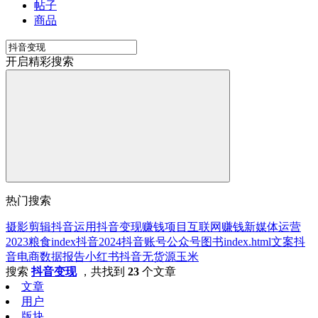
帖子
商品
开启精彩搜索
热门搜索
摄影剪辑
抖音运用
抖音变现
赚钱项目
互联网赚钱
新媒体运营
2023
粮食
index
抖音
2024
抖音账号
公众号
图书
index.html
文案
抖
音电商数据报告
小红书
抖音无货源
玉米
搜索
抖音变现
，共找到
23
个文章
文章
用户
版块